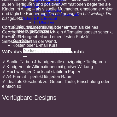
Affirmationspuzzle
süßen Tierfiguren und positiven Affirmationen begleiten sie
Wanddeko
Kinder im Alltag – als visuelle Mutmacher, emotionale Anker
Affirmationsposter
und tägliche Erinnerung:
Du bist genug. Du bist wichtig. Du
Dein persönliches Aquarellbild
bist geliebt.
Schul- & Kreativbedarf
Trinkflaschen
Kostenlose Downloads
Ob zur Geburt, Einschulung oder einfach als kleines
Hinter butterbrotpoesie
Geschenk mit großem Herz – ein Affirmationsposter schenkt
Blog
Freude, Geborgenheit und einen festen Platz für
Zum Shop
Selbstvertrauen an der Wand.
Kostenloser E-mail Kurs
Was das Poster besonders macht:
✔ Sanfte Farben & handgemalte einzigartige Tierfiguren
✔ Kindgerechte Affirmationen mit großer Wirkung
✔ Hochwertiger Druck auf stabilem Papier
✔ A4-Format – perfekt für jeden Raum
✔ Ideal als Geschenk zur Geburt, Taufe, Einschulung oder
einfach so
Verfügbare Designs