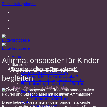
Zum Inhalt springen
Menü
Affirmationsposter für Kinder
Startseite
– Worte, die stärken &
Resilienz bei Kindern: Tipps & Wissen
Was bedeutet Resilienzförderung?
begleiten
Wie können Eltern die Resilienz stärken?
Praxistipps zur Förderung emotionaler Stärke
Elternkindbindung als Grundlage der Resilienz
Starke Produkte für starke Kinder
Bücher
Achtsamkeitstagebuch
Freundebuch für Schulkinder
Diese liebevoll gestalteten Poster bringen stärkende
Spiele
Affirmations-Quartett
Botschaften direkt ins Kinderzimmer. Mit sanften Farben,