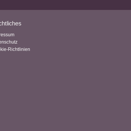
htliches
ressum
enschutz
kie-Richtlinien