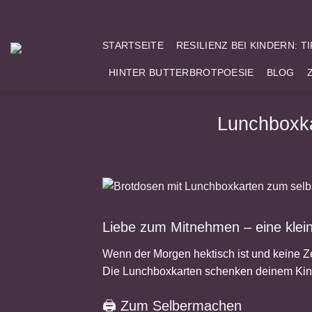
Zum
Inhalt
springen
STARTSEITE
RESILIENZ BEI KINDERN: T
HINTER BUTTERBROTPOESIE
BLOG
Lunchboxka
Liebe zum Mitnehmen – eine klein
Wenn der Morgen hektisch ist und keine Zei
Die Lunchboxkarten schenken deinem Kind
🖨️ Zum Selbermachen